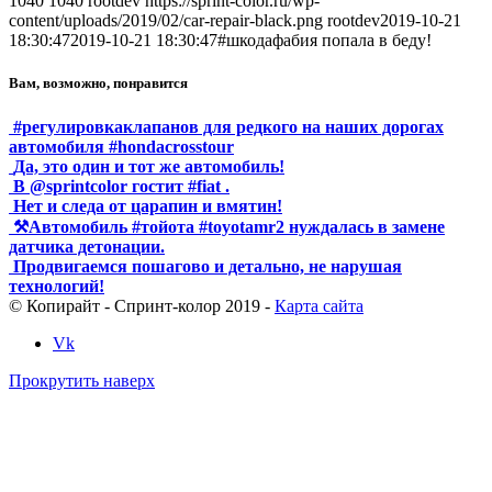
1040
1040
rootdev
https://sprint-color.ru/wp-
content/uploads/2019/02/car-repair-black.png
rootdev
2019-10-21
18:30:47
2019-10-21 18:30:47
#шкодафабия попала в беду!
Вам, возможно, понравится
#регулировкаклапанов для редкого на наших дорогах
автомобиля #hondacrosstour
Да, это один и тот же автомобиль!
В @sprintcolor гостит #fiat .
Нет и следа от царапин и вмятин!
⚒Автомобиль #тойота #toyotamr2 нуждалась в замене
датчика детонации.
Продвигаемся пошагово и детально, не нарушая
технологий!
© Копирайт - Спринт-колор 2019 -
Карта сайта
Vk
Прокрутить наверх