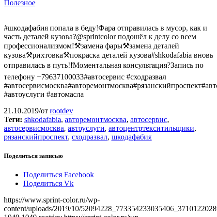
Полезное
#шкодафабия попала в беду!Фара отправилась в мусор, как и
часть деталей кузова?@sprintcolor подошёл к делу со всем
профессионализмом!⚒замена фары⚒замена деталей
кузова⚒рихтовка⚒покраска деталей кузова#shkodafabia вновь
отправилась в путь!❗️Моментальная консультация?Запись по
телефону +79637100033#автосервис #сходразвал
#автосервисмосква#авторемонтмосква#рязанскийпроспект#ав
#автоуслуги #автомасла
21.10.2019
/
от
rootdev
Теги:
shkodafabia
,
авторемонтмосква
,
автосервис
,
автосервисмосква
,
автоуслуги
,
автоцентртекситильщики
,
рязанскийпроспект
,
сходразвал
,
шкодафабия
Поделиться записью
Поделиться Facebook
Поделиться Vk
https://www.sprint-color.ru/wp-
content/uploads/2019/10/52094228_773354233035406_3710122028