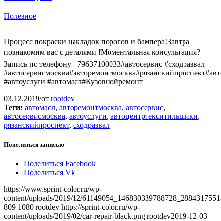
Полезное
Процесс покраски накладок порогов и бампера!Завтра
познакомим вас с деталями ❗️Моментальная консультация?
Запись по телефону +79637100033#автосервис #сходразвал
#автосервисмосква#авторемонтмосква#рязанскийпроспект#ав
#автоуслуги #автомасл#Кузовнойремонт
03.12.2019
/
от
rootdev
Теги:
автомасл
,
авторемонтмосква
,
автосервис
,
автосервисмосква
,
автоуслуги
,
автоцентртекситильщики
,
рязанскийпроспект
,
сходразвал
Поделиться записью
Поделиться Facebook
Поделиться Vk
https://www.sprint-color.ru/wp-
content/uploads/2019/12/61149054_146830339788728_2884317551
809
1080
rootdev
https://sprint-color.ru/wp-
content/uploads/2019/02/car-repair-black.png
rootdev
2019-12-03