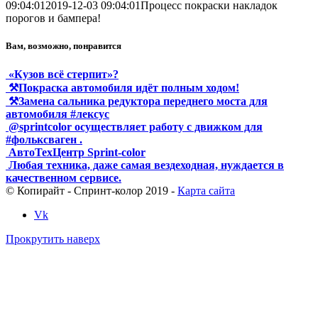
09:04:01
2019-12-03 09:04:01
Процесс покраски накладок
порогов и бампера!
Вам, возможно, понравится
«Кузов всё стерпит»?
⚒Покраска автомобиля идёт полным ходом!
⚒Замена сальника редуктора переднего моста для
автомобиля #лексус
@sprintcolor осуществляет работу с движком для
#фольксваген .
АвтоТехЦентр Sprint-color
Любая техника, даже самая вездеходная, нуждается в
качественном сервисе.
© Копирайт - Спринт-колор 2019 -
Карта сайта
Vk
Прокрутить наверх