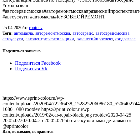
#сходразвал
#автосервисмосква#авторемонтмосква#рязанскийпроспект#ав
#автоуслуги #автомасла#КУЗОВНОЙРЕМОНТ
/
25.04.2020
от
rootdev
Теги:
автомасла
,
авторемонтмосква
,
автосервис
,
автосервисмосква
,
автоуслуги
,
автоцентртекситильщики
,
рязанскийпроспект
,
сходразвал
Поделиться записью
Поделиться Facebook
Поделиться Vk
https://www.sprint-color.ru/wp-
content/uploads/2020/04/72236438_152825206086180_5506402744
1080
1080
rootdev
https://sprint-color.ru/wp-
content/uploads/2019/02/car-repair-black.png
rootdev
2020-04-25
20:05:02
2020-04-25 20:05:02
Работа с кузовными деталями от
@sprintcolor
Вам, возможно, понравится