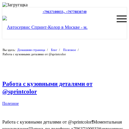
+79637100033,, +79778830740
Вы здесь:
Домашняя страница
/
Блог
/
Полезное
/
Работа с кузовными деталями от @sprintcolor
Работа с кузовными деталями от
@sprintcolor
Полезное
Работа с кузовными деталями от @sprintcolor❗️Моментальная
консультация?Запись по телефону +79637100033#автосервис