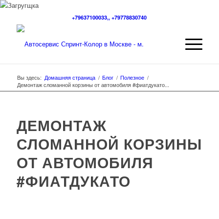
+79637100033,, +79778830740
Вы здесь:
Домашняя страница
/
Блог
/
Полезное
/
Демонтаж сломанной корзины от автомобиля #фиатдукато...
ДЕМОНТАЖ
СЛОМАННОЙ КОРЗИНЫ
ОТ АВТОМОБИЛЯ
#ФИАТДУКАТО