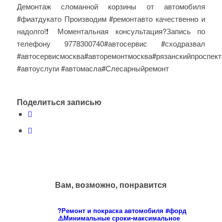
Демонтаж сломанной корзины от автомобиля
#фиатдукато Производим #ремонтавто качественно и
надолго!❗️Моментальная консультация?Запись по
телефону 9778300740#автосервис #сходразвал
#автосервисмосква#авторемонтмосква#рязанскийпроспект
#автоуслуги #автомасла#Слесарныйремонт
Поделиться записью
Вам, возможно, понравится
?Ремонт и покраска автомобиля #форд
⚠️Минимальные сроки-максимальное