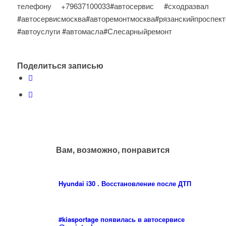
телефону +79637100033#автосервис #сходразвал
#автосервисмосква#авторемонтмосква#рязанскийпроспект
#автоуслуги #автомасла#Слесарныйремонт
Поделиться записью
Вам, возможно, понравится
Hyundai i30 . Восстановление после ДТП
#kiasportage появилась в автосервисе