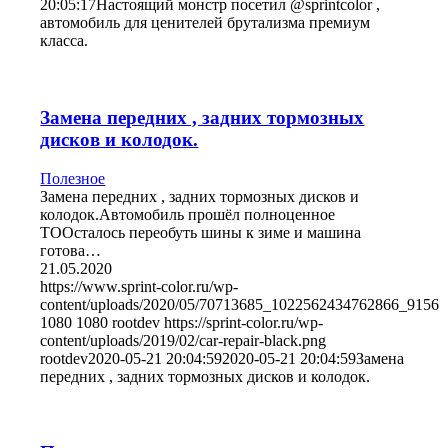
20:05:17
Настоящий монстр посетил @sprintcolor ,
автомобиль для ценителей брутализма премиум
класса.
Замена передних , задних тормозных
дисков и колодок.
Полезное
Замена передних , задних тормозных дисков и
колодок.Автомобиль прошёл полноценное
ТООсталось переобуть шины к зиме и машина
готова…
21.05.2020
https://www.sprint-color.ru/wp-
content/uploads/2020/05/70713685_1022562434762866_9156
1080
1080
rootdev
https://sprint-color.ru/wp-
content/uploads/2019/02/car-repair-black.png
rootdev
2020-05-21 20:04:59
2020-05-21 20:04:59
Замена
передних , задних тормозных дисков и колодок.