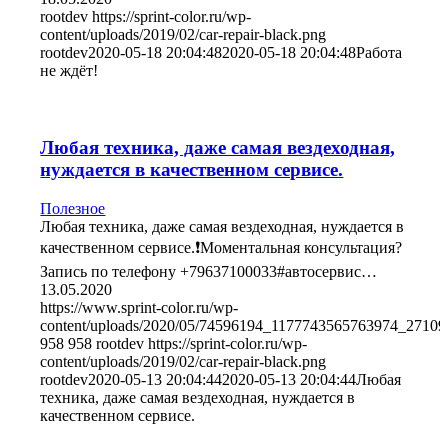
rootdev
https://sprint-color.ru/wp-
content/uploads/2019/02/car-repair-black.png
rootdev
2020-05-18 20:04:48
2020-05-18 20:04:48
Работа
не ждёт!
Любая техника, даже самая вездеходная,
нуждается в качественном сервисе.
Полезное
Любая техника, даже самая вездеходная, нуждается в
качественном сервисе.❗️Моментальная консультация?
Запись по телефону +79637100033#автосервис…
13.05.2020
https://www.sprint-color.ru/wp-
content/uploads/2020/05/74596194_1177743565763974_2710
958
958
rootdev
https://sprint-color.ru/wp-
content/uploads/2019/02/car-repair-black.png
rootdev
2020-05-13 20:04:44
2020-05-13 20:04:44
Любая
техника, даже самая вездеходная, нуждается в
качественном сервисе.