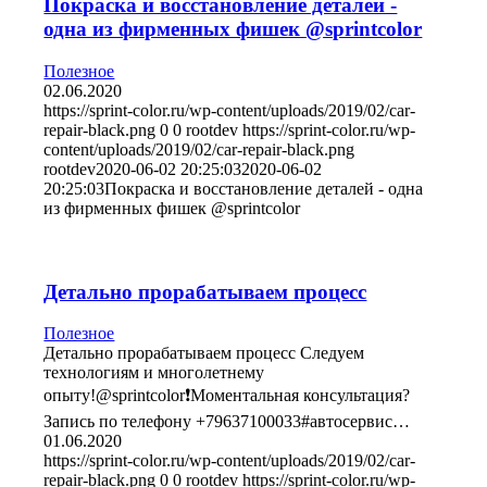
Покраска и восстановление деталей -
одна из фирменных фишек @sprintcolor
Полезное
02.06.2020
https://sprint-color.ru/wp-content/uploads/2019/02/car-
repair-black.png
0
0
rootdev
https://sprint-color.ru/wp-
content/uploads/2019/02/car-repair-black.png
rootdev
2020-06-02 20:25:03
2020-06-02
20:25:03
Покраска и восстановление деталей - одна
из фирменных фишек @sprintcolor
Детально прорабатываем процесс
Полезное
Детально прорабатываем процесс Следуем
технологиям и многолетнему
опыту!@sprintcolor❗️Моментальная консультация?
Запись по телефону +79637100033#автосервис…
01.06.2020
https://sprint-color.ru/wp-content/uploads/2019/02/car-
repair-black.png
0
0
rootdev
https://sprint-color.ru/wp-