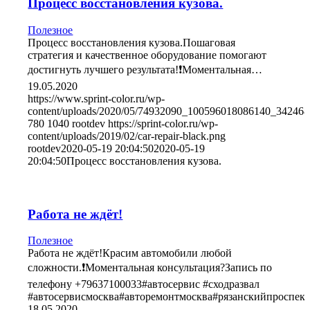
Процесс восстановления кузова.
Полезное
Процесс восстановления кузова.Пошаговая
стратегия и качественное оборудование помогают
достигнуть лучшего результата!❗️Моментальная…
19.05.2020
https://www.sprint-color.ru/wp-
content/uploads/2020/05/74932090_100596018086140_34246
780
1040
rootdev
https://sprint-color.ru/wp-
content/uploads/2019/02/car-repair-black.png
rootdev
2020-05-19 20:04:50
2020-05-19
20:04:50
Процесс восстановления кузова.
Работа не ждёт!
Полезное
Работа не ждёт!Красим автомобили любой
сложности.❗️Моментальная консультация?Запись по
телефону +79637100033#автосервис #сходразвал
#автосервисмосква#авторемонтмосква#рязанскийпроспе
18.05.2020