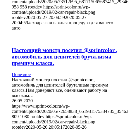
content/uploads/2020/05/73512695_681715065687415_29346
958
958
rootdev
https://sprint-color.ru/wp-
content/uploads/2019/02/car-repair-black.png
rootdev
2020-05-27 20:04:59
2020-05-27
20:04:59
#сходразвал важная процедура для вашего
авто.
Настоящий монстр посетил @sprintcolor ,
автомобиль для ценителей брутализма
премиум класса.
Полезное
Настоящий монстр посетил @sprintcolor ,
автомобиль для ценителей брутализма премиум
класса.Нам доверяют все, оценивают работу на
высоком…
26.05.2020
https://www.sprint-color.ru/wp-
content/uploads/2020/05/72658838_651931575334735_35463
809
1080
rootdev
https://sprint-color.ru/wp-
content/uploads/2019/02/car-repair-black.png
rootdev
2020-05-26 20:05:17
2020-05-26