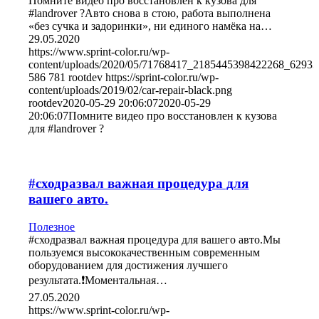
Помните видео про восстановлен к кузова для
#landrover ?Авто снова в стою, работа выполнена
«без сучка и задоринки», ни единого намёка на…
29.05.2020
https://www.sprint-color.ru/wp-
content/uploads/2020/05/71768417_2185445398422268_6293
586
781
rootdev
https://sprint-color.ru/wp-
content/uploads/2019/02/car-repair-black.png
rootdev
2020-05-29 20:06:07
2020-05-29
20:06:07
Помните видео про восстановлен к кузова
для #landrover ?
#сходразвал важная процедура для
вашего авто.
Полезное
#сходразвал важная процедура для вашего авто.Мы
пользуемся высококачественным современным
оборудованием для достижения лучшего
результата.❗️Моментальная…
27.05.2020
https://www.sprint-color.ru/wp-