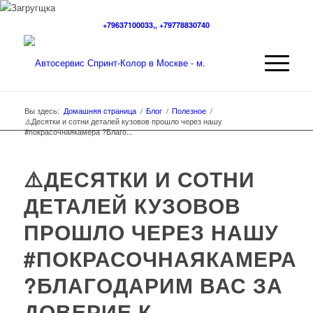
+79637100033,, +79778830740
Вы здесь:
Домашняя страница
/
Блог
/
Полезное
/
⚠️Десятки и сотни деталей кузовов прошло через нашу
#покрасочнаякамера ?Благо...
⚠️ДЕСЯТКИ И СОТНИ
ДЕТАЛЕЙ КУЗОВОВ
ПРОШЛО ЧЕРЕЗ НАШУ
#ПОКРАСОЧНАЯКАМЕРА
?БЛАГОДАРИМ ВАС ЗА
ДОВЕРИЕ К