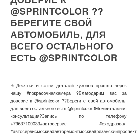
@SPRINTCOLOR ??
БЕРЕГИТЕ СВОЙ
АВТОМОБИЛЬ, ДЛЯ
ВСЕГО ОСТАЛЬНОГО
ЕСТЬ @SPRINTCOLOR
⚠️Десятки и сотни деталей кузовов прошло через
нашу #покрасочнаякамера ?Благодарим вас за
доверие к @sprintcolor ??Берегите свой автомобиль,
для всего остального есть @sprintcolor ❗️Моментальная
консультация?Запись по телефону
+79637100033#автосервис #сходразвал
#автосервисмосква#авторемонтмосква#рязанскийпроспект