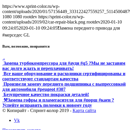
https://www.sprint-color.ru/wp-
content/uploads/2020/01/57156449_333122427559257_5114500487
1080
1080
rootdev
https://sprint-color.ru/wp-
content/uploads/2019/02/car-repair-black.png
rootdev
2020-01-10
09:24:05
2020-01-10 09:24:05
❗️Замена переднего привода для
#мерседес GL
Вам, возможно, понравится
.
Замена турбокомпрессора для #ауди #q5 ?Мы не заставим
вас долго ждать и переплачивать!
Все наше оборудование и расходники сертифицированы и
соответствуют стандартам качества
Произвели замену переднего подшипника с выпрессовкой
для автомобиля #peugeot #307
Безупречное качество покраски деталей!
⚒Замена гофры и пламегасителя для #порш #каен ?
Успейте исправить поломки к новому году
© Копирайт - Спринт-колор 2019 -
Карта сайта
Vk