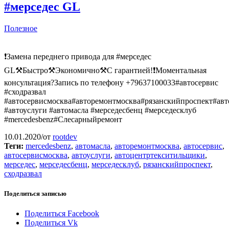
#мерседес GL
Полезное
❗️Замена переднего привода для #мерседес
GL⚒Быстро⚒Экономично⚒С гарантией!❗️Моментальная
консультация?Запись по телефону +79637100033#автосервис
#сходразвал
#автосервисмосква#авторемонтмосква#рязанскийпроспект#ав
#автоуслуги #автомасла #мерседесбенц #мерседесклуб
#mercedesbenz#Слесарныйремонт
10.01.2020
/
от
rootdev
Теги:
mercedesbenz
,
автомасла
,
авторемонтмосква
,
автосервис
,
автосервисмосква
,
автоуслуги
,
автоцентртекситильщики
,
мерседес
,
мерседесбенц
,
мерседесклуб
,
рязанскийпроспект
,
сходразвал
Поделиться записью
Поделиться Facebook
Поделиться Vk